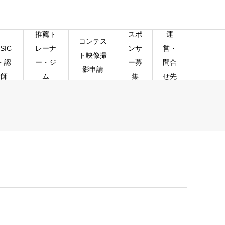
推薦ト
スポ
運
コンテス
SIC
レーナ
ンサ
営・
ト映像撮
・認
ー・ジ
ー募
問合
影申請
講師
ム
集
せ先