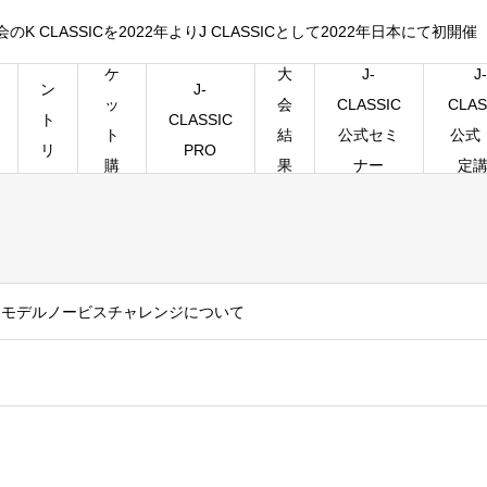
CLASSICを2022年よりJ CLASSICとして2022年日本にて初開催
チ
エ
ケ
大
J-
J-
J-
ン
ッ
会
CLASSIC
CLAS
CLASSIC
ト
ト
結
公式セミ
公式
PRO
リ
購
果
ナー
定
ー
入
ツモデルノービスチャレンジについて