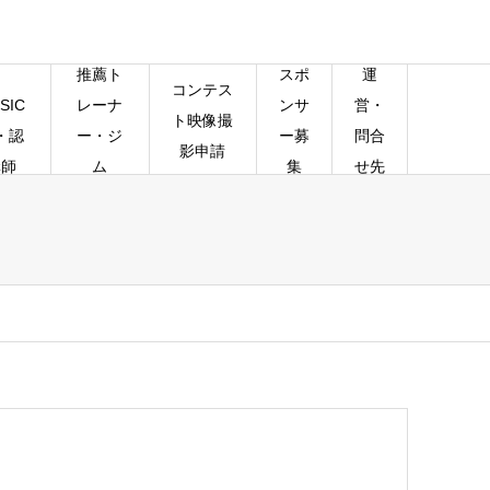
推薦ト
スポ
運
コンテス
SIC
レーナ
ンサ
営・
ト映像撮
・認
ー・ジ
ー募
問合
影申請
講師
ム
集
せ先