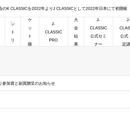
CLASSICを2022年よりJ CLASSICとして2022年日本にて初開催
チ
エ
ケ
大
J-
J-
J-
ン
ッ
会
CLASSIC
CLAS
CLASSIC
ト
ト
結
公式セミ
公式
PRO
リ
購
果
ナー
定
ー
入
E様より参加賞と副賞贈呈のお知らせ