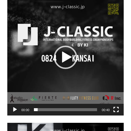
動
画
プ
レ
ー
ヤ
ー
00:00
00:40