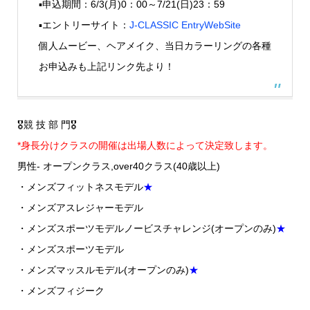
▪️申込期間：6/3(月)0：00～7/21(日)23：59
▪エントリーサイト：
J-CLASSIC EntryWebSite
個人ムービー、ヘアメイク、当日カラーリングの各種
お申込みも上記リンク先より！
🎖競 技 部 門🎖
*身長分けクラスの開催は出場人数によって決定致します。
男性- オープンクラス,over40クラス(40歳以上)
・メンズフィットネスモデル
★
・メンズアスレジャーモデル
・メンズスポーツモデルノービスチャレンジ(オープンのみ)
★
・メンズスポーツモデル
・メンズマッスルモデル(オープンのみ)
★
・メンズフィジーク