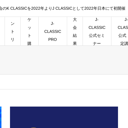
CLASSICを2022年よりJ CLASSICとして2022年日本にて初開催
チ
エ
ケ
大
J-
J-
J-
ン
ッ
会
CLASSIC
CLAS
CLASSIC
ト
ト
結
公式セミ
公式
PRO
リ
購
果
ナー
定
ー
入