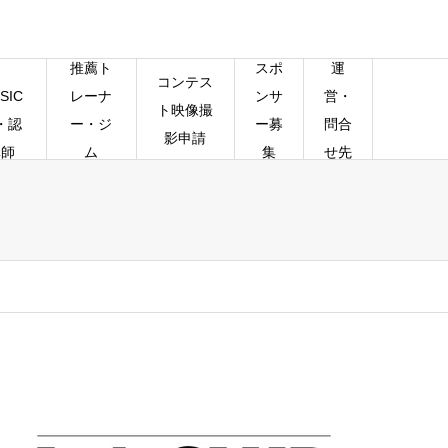
推薦ト
スポ
運
コンテス
SIC
レーナ
ンサ
営・
ト映像撮
・認
ー・ジ
ー募
問合
影申請
講師
ム
集
せ先